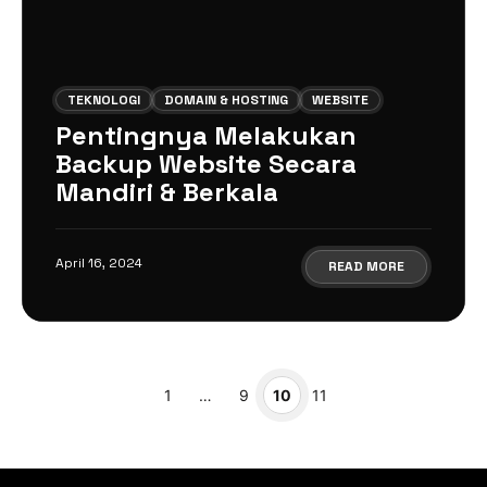
TEKNOLOGI
DOMAIN & HOSTING
WEBSITE
Pentingnya Melakukan
Backup Website Secara
Mandiri & Berkala
April 16, 2024
READ MORE
Page
Page
Page
Page
1
…
9
10
11