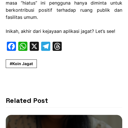
masa “hiatus” ini pengguna hanya diminta untuk
berkontribusi positif terhadap ruang publik dan
fasilitas umum.
Inikah, akhir dari kejayaan aplikasi jagat? Let’s see!
F
W
X
T
T
a
h
el
hr
c
at
e
e
Koin Jagat
e
s
gr
a
b
A
a
d
o
p
m
s
o
p
Related Post
k