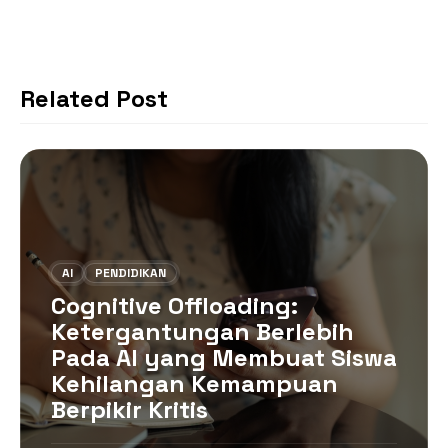
o
p
m
s
o
p
k
Related Post
AI
PENDIDIKAN
Cognitive Offloading:
Ketergantungan Berlebih
Pada AI yang Membuat Siswa
Kehilangan Kemampuan
Berpikir Kritis