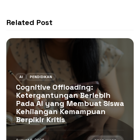
o
p
k
Related Post
AI
PENDIDIKAN
Cognitive Offloading:
Ketergantungan Berlebih
Pada AI yang Membuat Siswa
Kehilangan Kemampuan
Berpikir Kritis
August 6, 2026