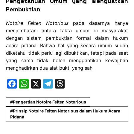
Pengetahuan Umum yang Menguatkan
Pembuktian
Notoire Feiten Notorious
pada dasarnya hanya
menjembatani antara fakta umum di masyarakat
dengan sistem pembuktian formal dalam hukum
acara pidana. Bahwa hal yang secara umum sudah
diketahui tidak perlu lagi dibuktikan, tetapi pada saat
yang sama tidak boleh menggantikan kewajiban
menghadirkan dua alat bukti yang sah.
F
W
X
T
T
a
h
el
hr
c
at
e
e
Pengertian Notoire Feiten Notorious
e
s
gr
a
Prinsip Notoire Feiten Notorious dalam Hukum Acara
Pidana
b
A
a
d
o
p
m
s