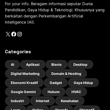
For your info. Beragam informasi seputar Dunia
Pendidikan, Gaya Hidup & Teknologi. Khususnya yang
berkaitan dengan Perkembangan Artificial
Intelligence (AI).
X
Facebook
Instagram
Categories
AI
Aplikasi
Bisnis
Desktop
Digital Marketing
Domain & Hosting
Ekonomi Kreatif
Gadget
Gaya Hidup
Google Gemini
Hukum
HVAC
Industri
Internet
Kesehatan
Learn
Online
OpenAI
Otomotif