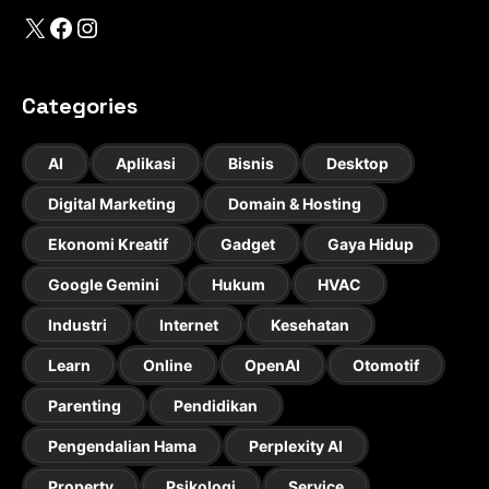
X
Facebook
Instagram
Categories
AI
Aplikasi
Bisnis
Desktop
Digital Marketing
Domain & Hosting
Ekonomi Kreatif
Gadget
Gaya Hidup
Google Gemini
Hukum
HVAC
Industri
Internet
Kesehatan
Learn
Online
OpenAI
Otomotif
Parenting
Pendidikan
Pengendalian Hama
Perplexity AI
Property
Psikologi
Service